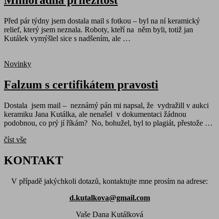
Mimořádná příležitost
Před pár týdny jsem dostala mail s fotkou – byl na ní keramický
relief, který jsem neznala. Roboty, kteří na něm byli, totiž jan
Kutálek vymýšlel sice s nadšením, ale …
Novinky
Falzum s certifikátem pravosti
Dostala jsem mail – neznámý pán mi napsal, že vydražill v aukci
keramiku Jana Kutálka, ale nenašel v dokumentaci žádnou
podobnou, co prý jí říkám? No, bohužel, byl to plagiát, přestože …
číst vše
KONTAKT
V případě jakýchkoli dotazů, kontaktujte mne prosím na adrese:
d.kutalkova@gmail.com
Vaše Dana Kutálková