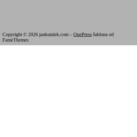
Copyright © 2026 jankutalek.com
–
OnePress
šablona od
FameThemes