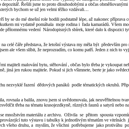
jako depozitář. Řešili jsme to proto dlouhodobými a občas obměňovaným
, kterých bychom se už jen velmi těžko vzdávali…
kteří by se do mé dnešní role hodili podstatně lépe, až nakonec příprav
 skutkem mi vydatně pomáhala moje rodina i řada kamarádů. Všem moc 
e přítomnému vedení Národopisných sbírek, které dalo k dispozici tyto
a celé čáře představa, že letošní výstava my měla být především pro ra
jsem ale všem slíbit, že neprozradím, co komu patří. Jeden z nich to vyjá
ými majiteli malování bytu, stěhování , občas bylo třeba je vykoupat neb
 jiná jen rukou majitele. Pokud si jich všimnete, berte je jako svědec
rochu nezvyklé řazení dědových panáků podle tématických okruhů. Přip
, rovnala a balila, znovu jsem si uvědomovala, jak neuvěřitelnou tvar
řesvědčit třeba na tématu krasojezdkyně, různých faunů a satyrů nebo
t se množstvím materiálu z archivu. Oživila se přitom spousta vzpomín
 provázející tuto výstavu i tabulky k jednotlivým tématům ve vitríná
tech všeho druhu, a myslím, že všichni potřebujeme jako protiváhu po