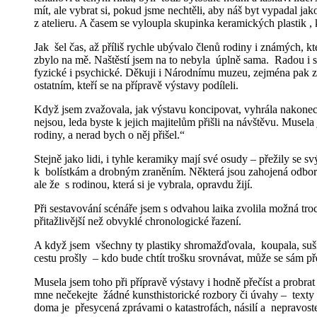
mít, ale vybrat si, pokud jsme nechtěli, aby náš byt vypadal 
z atelieru. A časem se vyloupla skupinka keramických plastik 
Jak šel čas, až příliš rychle ubývalo členů rodiny i známých, 
zbylo na mě. Naštěstí jsem na to nebyla úplně sama. Radou i
fyzické i psychické. Děkuji i Národnímu muzeu, zejména pak zd
ostatním, kteří se na přípravě výstavy podíleli.
Když jsem zvažovala, jak výstavu koncipovat, vyhrála nakonec n
nejsou, leda byste k jejich majitelům přišli na návštěvu. Musela 
rodiny, a nerad bych o něj přišel.“
Stejně jako lidi, i tyhle keramiky mají své osudy – přežily se sv
k bolístkám a drobným zraněním. Některá jsou zahojená odborně,
ale že s rodinou, která si je vybrala, opravdu žijí.
Při sestavování scénáře jsem s odvahou laika zvolila možná t
přitažlivější než obvyklé chronologické řazení.
A když jsem všechny ty plastiky shromažďovala, koupala, sušila
cestu prošly – kdo bude chtít trošku srovnávat, může se sám p
Musela jsem toho při přípravě výstavy i hodně přečíst a probra
mne nečekejte žádné kunsthistorické rozbory či úvahy – texty
doma je přesycená zprávami o katastrofách, násilí a nepravos