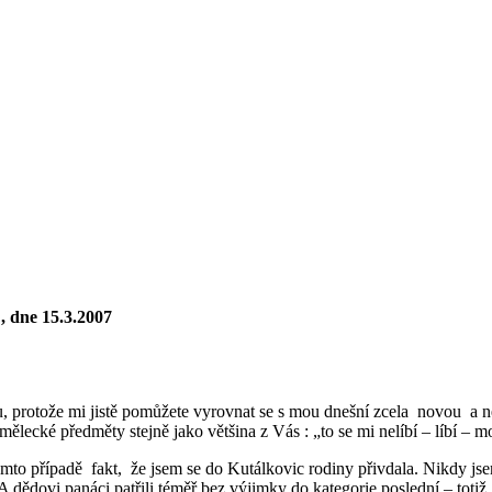
, dne 15.3.2007
ku, protože mi jistě pomůžete vyrovnat se s mou dnešní zcela novou a ne
ecké předměty stejně jako většina z Vás : „to se mi nelíbí – líbí – moc
omto případě fakt, že jsem se do Kutálkovic rodiny přivdala. Nikdy jsem
. A dědovi panáci patřili téměř bez výjimky do kategorie poslední – totiž