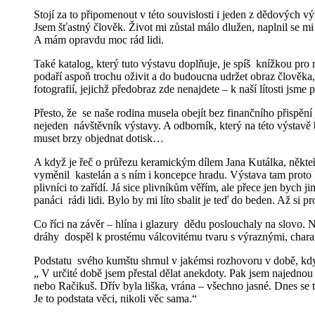
Stojí za to připomenout v této souvislosti i jeden z dědových vý
Jsem šťastný člověk. Život mi zůstal málo dlužen, naplnil se mi
A mám opravdu moc rád lidi.
Také katalog, který tuto výstavu doplňuje, je spíš knížkou pro
podaří aspoň trochu oživit a do budoucna udržet obraz člověka,
fotografií, jejichž předobraz zde nenajdete – k naší lítosti js
Přesto, že se naše rodina musela obejít bez finančního přispěn
nejeden návštěvník výstavy. A odborník, který na této výstavě 
muset brzy objednat dotisk…
A když je řeč o průřezu keramickým dílem Jana Kutálka, někteř
vyměnil kastelán a s ním i koncepce hradu. Výstava tam proto k
plivníci to zařídí. Já sice plivníkům věřím, ale přece jen bych
panáci rádi lidi. Bylo by mi líto sbalit je teď do beden. Až si 
Co říci na závěr – hlína i glazury dědu poslouchaly na slovo.
dráhy dospěl k prostému válcovitému tvaru s výraznými, charakt
Podstatu svého kumštu shrnul v jakémsi rozhovoru v době, kdy
„ V určité době jsem přestal dělat anekdoty. Pak jsem najednou
nebo Račikuš. Dřív byla liška, vrána – všechno jasné. Dnes se t
Je to podstata věci, nikoli věc sama.“