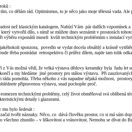
roků :
 tím, co dělám rád. Optimismus, to je něco jako moje tělesná vada. Ale
 radost než klasickým katalogem. Nabízí Vám pár dalších vzpomínek a ta
 který vytvořil dílo, s nímž se můžete dnes seznámit v prostorách toho
me při výběru exponátů museli kvůli technickým problémům s instalací vy
í jakéhokoli sponzora, povedlo se vydat docela obsáhlý a krásně vytišt
bude třeba postrádat retrospektivu či průřez dílem, najde tam tolik od
í z Vás možná vědí, že velká výstava dědovy keramiky byla řadu let so
ončí a my hledáme jiné prostory pro stálou výstavu. Při zauzlovaných 
 jim ráda pomohla. Třeba někoho z vás napadne nějaká možnost, prostory,
prohlédnete připravenou výstavu, snad pochopíte proč.
 Neomezen technickými problémy, celý život obměňoval svá oblíbená téma
eristickými detaily i glazurami.
 mu bylo šedesát :
 začal tvořit náznaky. Něco, co dává člověku prostor, co si má sám do
o všechno zhustilo – v liškovitost a vránovitost. Nemohu se dívat do Bre