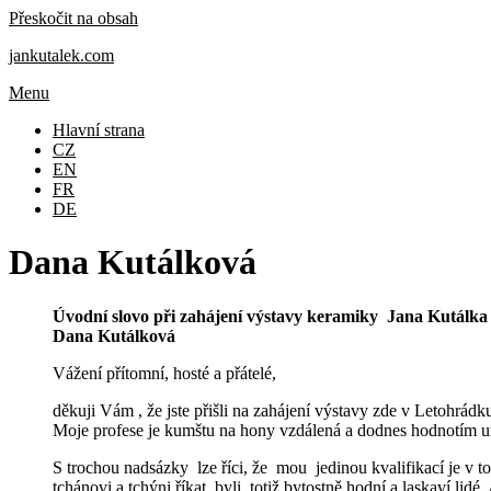
Přeskočit na obsah
jankutalek.com
Menu
Hlavní strana
CZ
EN
FR
DE
Dana Kutálková
Úvodní slovo při zahájení výstavy keramiky Jana Kutálka 
Dana Kutálková
Vážení přítomní, hosté a přátelé,
děkuji Vám , že jste přišli na zahájení výstavy zde v Letohrád
Moje profese je kumštu na hony vzdálená a dodnes hodnotím uměl
S trochou nadsázky lze říci, že mou jedinou kvalifikací je v t
tchánovi a tchýni říkat, byli totiž bytostně hodní a laskaví lidé