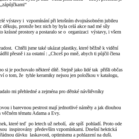
i „zápůjčkami“
a celé výstavy i vzpomínání při letošním dvojnásobném jubileu
děkuju, protože bez nich by byla celá akce nad mé síly
 krásné prostory a postaralo se o organizaci výstavy, i všem
dost. Chtěli jsme také ukázat plastiky, které běžně k vidění
dřil přesně i za ostatní : „Chceš po mně, abych ti půjčil člena
o si je pochovalo některé dítě. Stejně jako lidé tak přišli občas
tví o tom, že tyhle keramiky nejsou jen položkou v katalogu,
adalo mi přehledné a zejména pro dětské návštěvníky
ovou i barevnou pestrost mají jednotlivé náměty a jak dlouhou
 na věčném tématu Adama a Evy.
ek, které teď po letech už nebolí, ale spíš pohladí. Proto ode
ch jsou inspirovány především vzpomínkami. Dnešní hektická
řádnou dávku laskavosti, optimismu a pohlazení na duši.