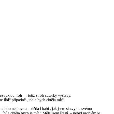
zvyklou rolí – totiž s rolí autorky výstavy.
 líbí“ případně „tohle bych chtěla mít“.
 toho nelitovala – děda i babi , jak jsem si zvykla svému
 „líbí a chtěla bych je mít.“ Měla jsem štěstí – nebyl problém je