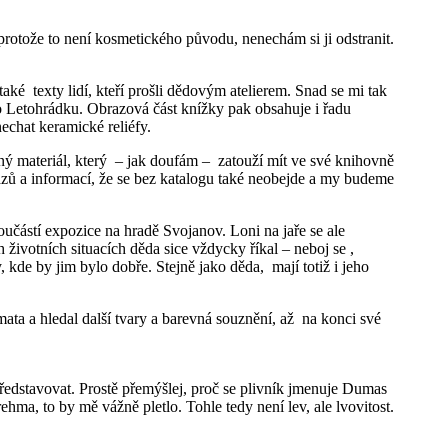
 protože to není kosmetického původu, nenechám si ji odstranit.
ké texty lidí, kteří prošli dědovým atelierem. Snad se mi tak
to Letohrádku. Obrazová část knížky pak obsahuje i řadu
nechat keramické reliéfy.
ěný materiál, který – jak doufám – zatouží mít ve své knihovně
kazů a informací, že se bez katalogu také neobejde a my budeme
učástí expozice na hradě Svojanov. Loni na jaře se ale
životních situacích děda sice vždycky říkal – neboj se ,
 kde by jim bylo dobře. Stejně jako děda, mají totiž i jeho
ta a hledal další tvary a barevná souznění, až na konci své
představovat. Prostě přemýšlej, proč se plivník jmenuje Dumas
hma, to by mě vážně pletlo. Tohle tedy není lev, ale lvovitost.